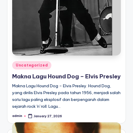
Posted
Uncategorized
in
Makna Lagu Hound Dog – Elvis Presley
Makna Lagu Hound Dog – Elvis Presley. Hound Dog,
yang dirilis Elvis Presley pada tahun 1956, menjadi salah
satu lagu paling eksplosif dan berpengaruh dalam
sejarah rock 'n' roll. Lagu…
admin
January 27, 2026
Posted
by