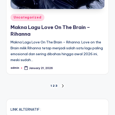
Posted
Uncategorized
in
Makna Lagu Love On The Brain –
Rihanna
Makna Lagu Love On The Brain – Rihanna. Love on the
Brain milik Rihanna tetap menjadi salah satu lagu paling
emosional dan sering dibahas hingga awal 2026 ini,
meski sudah…
admin
January 21, 2026
Posted
by
Posts
1
2
3
NEXT
PAGE
pagination
LINK ALTERNATIF :