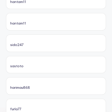
hantam11
hantam11
sido247
sastoto
harimau868
furla77