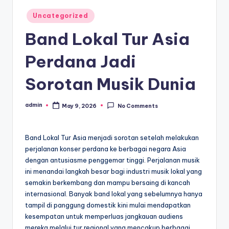
Posted
Uncategorized
in
Band Lokal Tur Asia
Perdana Jadi
Sorotan Musik Dunia
admin
May 9, 2026
No Comments
Posted
by
Band Lokal Tur Asia menjadi sorotan setelah melakukan
perjalanan konser perdana ke berbagai negara Asia
dengan antusiasme penggemar tinggi. Perjalanan musik
ini menandai langkah besar bagi industri musik lokal yang
semakin berkembang dan mampu bersaing di kancah
internasional. Banyak band lokal yang sebelumnya hanya
tampil di panggung domestik kini mulai mendapatkan
kesempatan untuk memperluas jangkauan audiens
mereka melalui tur regional yang mencakup berbagai