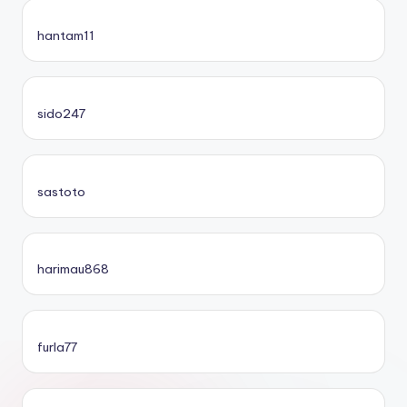
hantam11
sido247
sastoto
harimau868
furla77