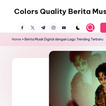
Colors Quality Berita Mu
Skip
to
content
facebook.com
twitter.com
t.me
instagram.com
youtube.com
Home
»
Berita Musik Digital dengan Lagu Trending Terbaru