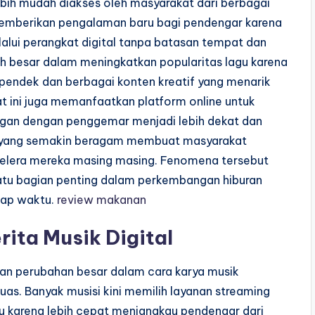
ebih mudah diakses oleh masyarakat dari berbagai
 memberikan pengalaman baru bagi pendengar karena
alui perangkat digital tanpa batasan tempat dan
ruh besar dalam meningkatkan popularitas lagu karena
o pendek dan berbagai konten kreatif yang menarik
at ini juga memanfaatkan platform online untuk
gan dengan penggemar menjadi lebih dekat dan
n yang semakin beragam membuat masyarakat
 selera mereka masing masing. Fenomena tersebut
satu bagian penting dalam perkembangan hiburan
iap waktu.
review makanan
ita Musik Digital
kan perubahan besar dalam cara karya musik
uas. Banyak musisi kini memilih layanan streaming
ru karena lebih cepat menjangkau pendengar dari