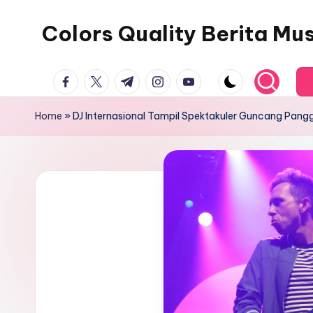
Colors Quality Berita Mu
Skip
to
content
facebook.com
twitter.com
t.me
instagram.com
youtube.com
Home
»
DJ Internasional Tampil Spektakuler Guncang Pang