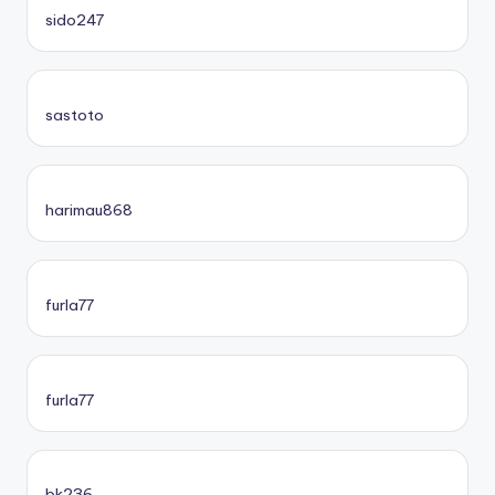
sido247
sastoto
harimau868
furla77
furla77
bk236