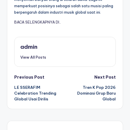
memperkuat posisinya sebagai salah satu musisi paling
berpengaruh dalam industri musik global saat ini.
BACA SELENGKAPNYA DI..
admin
View All Posts
Post
Previous Post
Next Post
LE SSERAFIM
Tren K Pop 2026
navigation
Celebration Trending
Dominasi Grup Baru
Global Usai Dirilis
Global