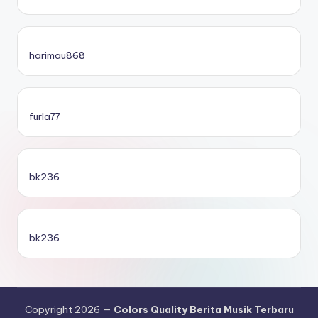
harimau868
furla77
bk236
bk236
Copyright 2026 —
Colors Quality Berita Musik Terbaru