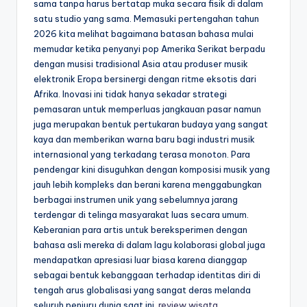
sama tanpa harus bertatap muka secara fisik di dalam
satu studio yang sama. Memasuki pertengahan tahun
2026 kita melihat bagaimana batasan bahasa mulai
memudar ketika penyanyi pop Amerika Serikat berpadu
dengan musisi tradisional Asia atau produser musik
elektronik Eropa bersinergi dengan ritme eksotis dari
Afrika. Inovasi ini tidak hanya sekadar strategi
pemasaran untuk memperluas jangkauan pasar namun
juga merupakan bentuk pertukaran budaya yang sangat
kaya dan memberikan warna baru bagi industri musik
internasional yang terkadang terasa monoton. Para
pendengar kini disuguhkan dengan komposisi musik yang
jauh lebih kompleks dan berani karena menggabungkan
berbagai instrumen unik yang sebelumnya jarang
terdengar di telinga masyarakat luas secara umum.
Keberanian para artis untuk bereksperimen dengan
bahasa asli mereka di dalam lagu kolaborasi global juga
mendapatkan apresiasi luar biasa karena dianggap
sebagai bentuk kebanggaan terhadap identitas diri di
tengah arus globalisasi yang sangat deras melanda
seluruh penjuru dunia saat ini.
review wisata