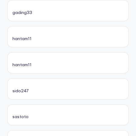
gading33
hantam11
hantam11
sido247
sastoto