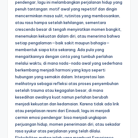
pendengar, lagu ini melambangkan perjalanan hidup yang
penuh tantangan: motif awal yang repetitif dan dingin
mencerminkan masa sulit, rutinitas yang membosankan,
atau rasa hampa setelah kehilangan, sementara
crescendo besar di tengah menyiratkan momen bangkit,
menemukan kekuatan dalam diri, atau menerima bahwa
setiap pengalaman—baik sakit maupun bahagia—
membentuk siapa kita sekarang. Ada pula yang
mengaitkannya dengan cinta yang tumbuh perlahan
melalui waktu, di mana nada-nada awal yang sederhana
berkembang menjadi harmoni yang kaya seperti
hubungan yang semakin dalam. Interpretasi lain
melihatnya sebagai refleksi atas proses penyembuhan
setelah trauma atau kegagalan besar, di mana
kesedihan awalnya kuat namun perlahan berubah
menjadi kekuatan dan kedamaian. Karena tidak ada lirik
atau penjelasan resmi dari Einaudi, lagu ini menjadi
cermin emosi pendengar: bisa menjadi ungkapan
perjuangan hidup, momen penerimaan diri, atau sekadar
rasa syukur atas perjalanan yang telah dilalui.
Fleksibilitas makna inilah yang membuat Experience