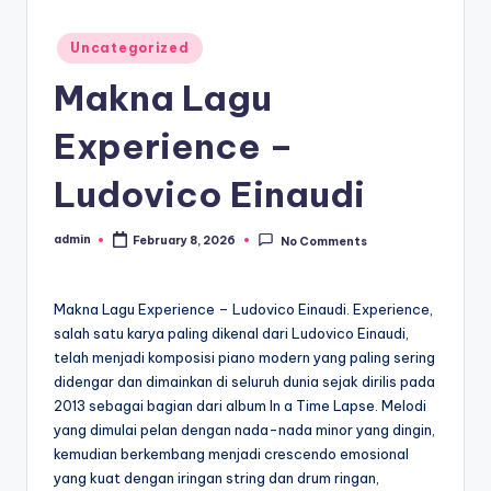
Posted
Uncategorized
in
Makna Lagu
Experience –
Ludovico Einaudi
admin
February 8, 2026
No Comments
Posted
by
Makna Lagu Experience – Ludovico Einaudi. Experience,
salah satu karya paling dikenal dari Ludovico Einaudi,
telah menjadi komposisi piano modern yang paling sering
didengar dan dimainkan di seluruh dunia sejak dirilis pada
2013 sebagai bagian dari album In a Time Lapse. Melodi
yang dimulai pelan dengan nada-nada minor yang dingin,
kemudian berkembang menjadi crescendo emosional
yang kuat dengan iringan string dan drum ringan,