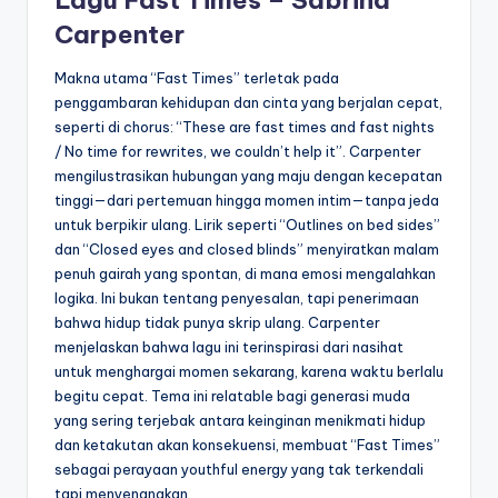
Lagu Fast Times – Sabrina
Carpenter
Makna utama “Fast Times” terletak pada
penggambaran kehidupan dan cinta yang berjalan cepat,
seperti di chorus: “These are fast times and fast nights
/ No time for rewrites, we couldn’t help it”. Carpenter
mengilustrasikan hubungan yang maju dengan kecepatan
tinggi—dari pertemuan hingga momen intim—tanpa jeda
untuk berpikir ulang. Lirik seperti “Outlines on bed sides”
dan “Closed eyes and closed blinds” menyiratkan malam
penuh gairah yang spontan, di mana emosi mengalahkan
logika. Ini bukan tentang penyesalan, tapi penerimaan
bahwa hidup tidak punya skrip ulang. Carpenter
menjelaskan bahwa lagu ini terinspirasi dari nasihat
untuk menghargai momen sekarang, karena waktu berlalu
begitu cepat. Tema ini relatable bagi generasi muda
yang sering terjebak antara keinginan menikmati hidup
dan ketakutan akan konsekuensi, membuat “Fast Times”
sebagai perayaan youthful energy yang tak terkendali
tapi menyenangkan.