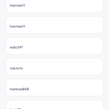
hantam11
hantam11
sido247
sastoto
harimau868