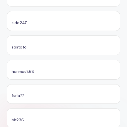
sido247
sastoto
harimau868
furla77
bk236