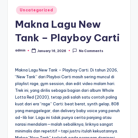
Posted
Uncategorized
in
Makna Lagu New
Tank – Playboy Carti
admin
January 16, 2026
No Comments
Posted
by
Makna Lagu New Tank – Playboy Carti. Di tahun 2026,
“New Tank” dari Playboi Carti masih sering muncul di
playlist rage, gym session, dan edit video malam hari.
Trek ini, yang dirilis sebagai bagian dari album Whole
Lotta Red (2020), tetap jadi salah satu contoh paling
kuat dari era “rage” Carti: beat berat, synth gelap, 808
yang menggelegar, dan delivery baby voice yang penuh
ad-lib liar. Lagu ini tidak punya cerita panjang atau
narasi mendalam—malah sebaliknya, liriknya sangat
minimalis dan repetitif—tapi justru itulah kekuatannya.
Makna “New Tank” terletak pada perasaan dominasi