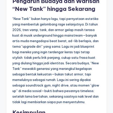
Pengaruh Budaya dan Warisan
“New Tank” hingga Sekarang
“New Tank” bukan hanya lagu, tapi pernyataan estetika
yang membentuk gelombang rage selanjutnya. Di tahun
2026, tren vamp, tank, dan armor gelap masih terasa
kuat di musik underground hingga mainstream—banyak
artis muda mengadopsi beat berat, ad-lib berlapis, dan
tema “upgrade diri” yang sama. Lagu ini jadi blueprint
bagi mereka yang ingin terdengar keras tapi tetap
stylish: tidak perlu lirik panjang, cukup satu frasa kuat
yang diulang hingga jadi identitas. Secara budaya, “New
Tank” mewakili generasi yang merangkul kegelapan
sebagai bentuk kekuatan—bukan takut armor, tapi
memeluknya sebagai rumah. Lagu ini sering dipakai
sebagai soundtrack gym, night drive, atau momen “glow
up” di media sosial—bukti bahwa pesannya timeless:
setelah lama bertahan, sekarang saatnya naik level dan
tidak lagi membiarkan siapa pun menyentuhmu.
Kesimpulan