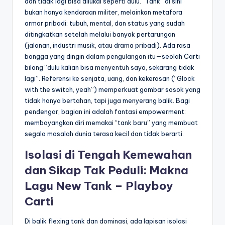
dan tidak lagi bisa dilukai seperti dulu. “Tank” di sini
bukan hanya kendaraan militer, melainkan metafora
armor pribadi: tubuh, mental, dan status yang sudah
ditingkatkan setelah melalui banyak pertarungan
(jalanan, industri musik, atau drama pribadi). Ada rasa
bangga yang dingin dalam pengulangan itu—seolah Carti
bilang “dulu kalian bisa menyentuh saya, sekarang tidak
lagi”. Referensi ke senjata, uang, dan kekerasan (“Glock
with the switch, yeah”) memperkuat gambar sosok yang
tidak hanya bertahan, tapi juga menyerang balik. Bagi
pendengar, bagian ini adalah fantasi empowerment:
membayangkan diri memakai “tank baru” yang membuat
segala masalah dunia terasa kecil dan tidak berarti.
Isolasi di Tengah Kemewahan
dan Sikap Tak Peduli: Makna
Lagu New Tank – Playboy
Carti
Di balik flexing tank dan dominasi, ada lapisan isolasi