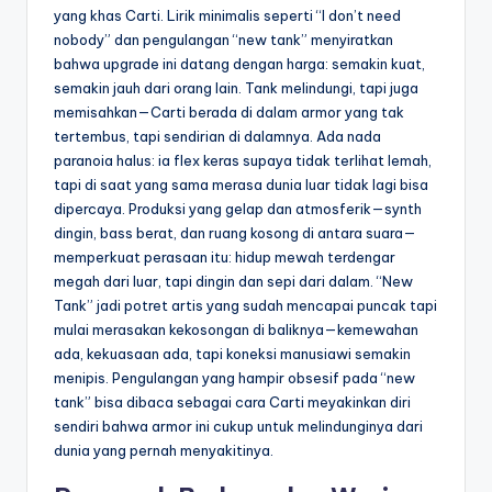
yang khas Carti. Lirik minimalis seperti “I don’t need
nobody” dan pengulangan “new tank” menyiratkan
bahwa upgrade ini datang dengan harga: semakin kuat,
semakin jauh dari orang lain. Tank melindungi, tapi juga
memisahkan—Carti berada di dalam armor yang tak
tertembus, tapi sendirian di dalamnya. Ada nada
paranoia halus: ia flex keras supaya tidak terlihat lemah,
tapi di saat yang sama merasa dunia luar tidak lagi bisa
dipercaya. Produksi yang gelap dan atmosferik—synth
dingin, bass berat, dan ruang kosong di antara suara—
memperkuat perasaan itu: hidup mewah terdengar
megah dari luar, tapi dingin dan sepi dari dalam. “New
Tank” jadi potret artis yang sudah mencapai puncak tapi
mulai merasakan kekosongan di baliknya—kemewahan
ada, kekuasaan ada, tapi koneksi manusiawi semakin
menipis. Pengulangan yang hampir obsesif pada “new
tank” bisa dibaca sebagai cara Carti meyakinkan diri
sendiri bahwa armor ini cukup untuk melindunginya dari
dunia yang pernah menyakitinya.