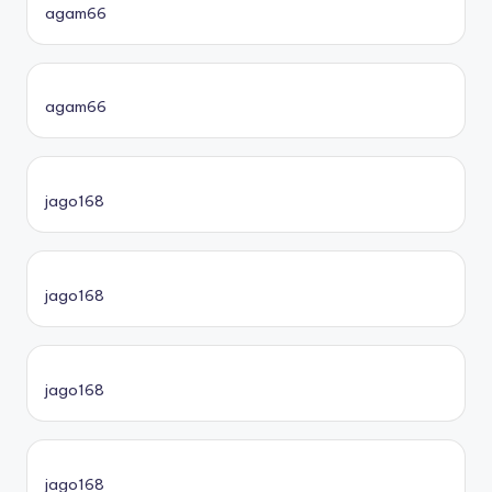
agam66
agam66
jago168
jago168
jago168
jago168