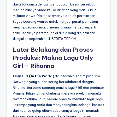
daya tahannya dengan pencapaian besar tersebut,
menjadikannya video ke-13 Rihanna yang masuk klub
miliaran views. Makna utamanya adalah permintaan
tegas seorang wanita untuk menjadi pusat perhatian
penuh pasangannya, di mana ia ingin merasa seperti
satu-satunya perempuan di dunia yang dicintai dan
diinginkan sepenuh hati.
BERITA TERKINI
Latar Belakang dan Proses
Produksi: Makna Lagu Only
Girl – Rihanna
Only Girl (In the World)
diciptakan oleh tim produksi
Norwegia yang sudah sering berkolaborasi dengan
Rihanna, bersama seorang penulis lagu R&B dan produser
Prancis. Rihanna menghubungi mereka sebelum memulai
rekaman album Loud, secara spesifik meminta lagu-lagu
uptempo yang ceria dan menyenangkan, sebagai kontras
dari nuansa gelap album sebelumnya. Lagu ini menjadi
trek pertama yang selesai, dan Rihanna langsung