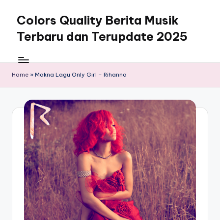
Colors Quality Berita Musik
Skip
to
Terbaru dan Terupdate 2025
content
Home
»
Makna Lagu Only Girl – Rihanna