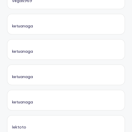
vegas969
ketuanaga
ketuanaga
ketuanaga
ketuanaga
lektoto