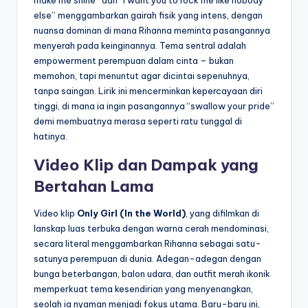
make me shine” dan “I want you to rock me like nobody
else” menggambarkan gairah fisik yang intens, dengan
nuansa dominan di mana Rihanna meminta pasangannya
menyerah pada keinginannya. Tema sentral adalah
empowerment perempuan dalam cinta – bukan
memohon, tapi menuntut agar dicintai sepenuhnya,
tanpa saingan. Lirik ini mencerminkan kepercayaan diri
tinggi, di mana ia ingin pasangannya “swallow your pride”
demi membuatnya merasa seperti ratu tunggal di
hatinya.
Video Klip dan Dampak yang
Bertahan Lama
Video klip
Only Girl (In the World)
, yang difilmkan di
lanskap luas terbuka dengan warna cerah mendominasi,
secara literal menggambarkan Rihanna sebagai satu-
satunya perempuan di dunia. Adegan-adegan dengan
bunga beterbangan, balon udara, dan outfit merah ikonik
memperkuat tema kesendirian yang menyenangkan,
seolah ia nyaman menjadi fokus utama. Baru-baru ini,