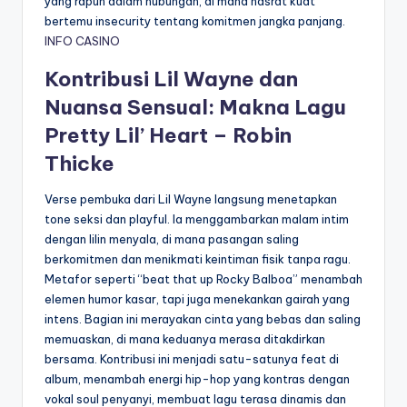
yang rapuh dalam hubungan, di mana hasrat kuat
bertemu insecurity tentang komitmen jangka panjang.
INFO CASINO
Kontribusi Lil Wayne dan
Nuansa Sensual: Makna Lagu
Pretty Lil’ Heart – Robin
Thicke
Verse pembuka dari Lil Wayne langsung menetapkan
tone seksi dan playful. Ia menggambarkan malam intim
dengan lilin menyala, di mana pasangan saling
berkomitmen dan menikmati keintiman fisik tanpa ragu.
Metafor seperti “beat that up Rocky Balboa” menambah
elemen humor kasar, tapi juga menekankan gairah yang
intens. Bagian ini merayakan cinta yang bebas dan saling
memuaskan, di mana keduanya merasa ditakdirkan
bersama. Kontribusi ini menjadi satu-satunya feat di
album, menambah energi hip-hop yang kontras dengan
vokal soul penyanyi, membuat lagu terasa dinamis dan