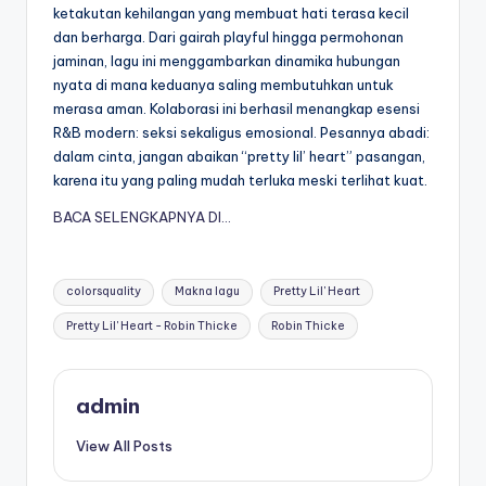
ketakutan kehilangan yang membuat hati terasa kecil
dan berharga. Dari gairah playful hingga permohonan
jaminan, lagu ini menggambarkan dinamika hubungan
nyata di mana keduanya saling membutuhkan untuk
merasa aman. Kolaborasi ini berhasil menangkap esensi
R&B modern: seksi sekaligus emosional. Pesannya abadi:
dalam cinta, jangan abaikan “pretty lil’ heart” pasangan,
karena itu yang paling mudah terluka meski terlihat kuat.
BACA SELENGKAPNYA DI…
Tags:
colorsquality
Makna lagu
Pretty Lil' Heart
Pretty Lil' Heart - Robin Thicke
Robin Thicke
admin
View All Posts