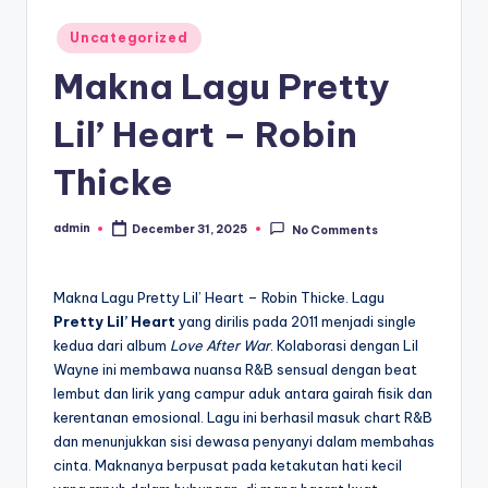
Posted
Uncategorized
in
Makna Lagu Pretty
Lil’ Heart – Robin
Thicke
admin
December 31, 2025
No Comments
Posted
by
Makna Lagu Pretty Lil’ Heart – Robin Thicke. Lagu
Pretty Lil’ Heart
yang dirilis pada 2011 menjadi single
kedua dari album
Love After War
. Kolaborasi dengan Lil
Wayne ini membawa nuansa R&B sensual dengan beat
lembut dan lirik yang campur aduk antara gairah fisik dan
kerentanan emosional. Lagu ini berhasil masuk chart R&B
dan menunjukkan sisi dewasa penyanyi dalam membahas
cinta. Maknanya berpusat pada ketakutan hati kecil