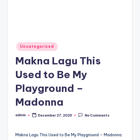
Posted
Uncategorized
in
Makna Lagu This
Used to Be My
Playground –
Madonna
admin
December 27, 2025
No Comments
Posted
by
Makna Lagu This Used to Be My Playground – Madonna.