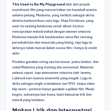
This Used to Be My Playground
lahir dari proyek
soundtrack film yang menceritakan tim baseball wanita
selama perang. Madonna, yang terlibat sebagai aktris,
diminta berkontribusi satu lagu. Shep Pettibone, yang
saat itu sedang kolaborasi untuk album
Erotica
,
menciptakan melodi ballad dengan elemen orkestra.
Madonna menulis lirik berdasarkan tema film tentang
persahabatan dan masa lalu yang hilang, tapi lagu ini
akhirnya tidak muncul dalam scene film—hanya di credit
akhir.
Produksi gunakan string section besar, piano lembut, dan
vokal Madonna yang matang dan emosional. Rekaman
selesai cepat, tapi aransemen orkestra oleh Jeremy
Lubbock beri nuansa sinematik yang megah. Lagu ini
dirilis sebagai single standalone Juni 1992, tanpa video
klip resmi—promosi hanya gunakan cuplikan film. Meski
begitu, suksesnya luar biasa, bukti kekuatan lirik dan
melodi yang timeless.
Makna Lirik dan Interpretasi