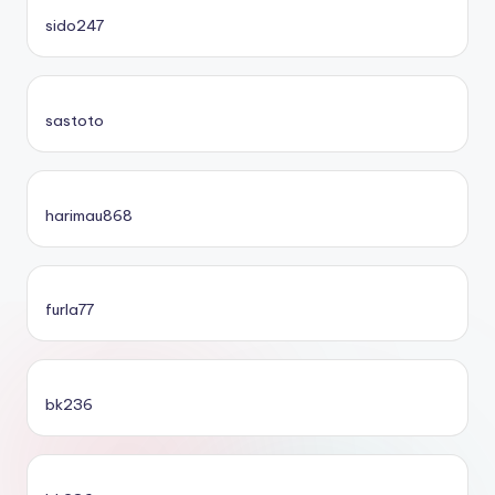
sido247
sastoto
harimau868
furla77
bk236