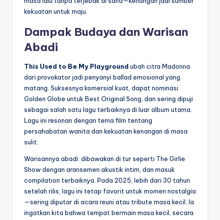
masa lalu tanpa terjebak di sana—kenangan jadi sumber
kekuatan untuk maju.
Dampak Budaya dan Warisan
Abadi
This Used to Be My Playground
ubah citra Madonna
dari provokator jadi penyanyi ballad emosional yang
matang. Suksesnya komersial kuat, dapat nominasi
Golden Globe untuk Best Original Song, dan sering dipuji
sebagai salah satu lagu terbaiknya di luar album utama.
Lagu ini resonan dengan tema film tentang
persahabatan wanita dan kekuatan kenangan di masa
sulit.
Warisannya abadi: dibawakan di tur seperti The Girlie
Show dengan aransemen akustik intim, dan masuk
compilation terbaiknya. Pada 2025, lebih dari 30 tahun
setelah rilis, lagu ini tetap favorit untuk momen nostalgia
—sering diputar di acara reuni atau tribute masa kecil. Ia
ingatkan kita bahwa tempat bermain masa kecil, secara