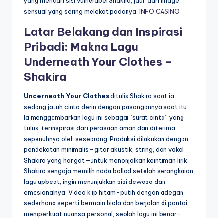
yang mencari sisi vulnerabel Shakira, jauh dari image
sensual yang sering melekat padanya.
INFO CASINO
Latar Belakang dan Inspirasi
Pribadi: Makna Lagu
Underneath Your Clothes –
Shakira
Underneath Your Clothes
ditulis Shakira saat ia
sedang jatuh cinta derin dengan pasangannya saat itu.
Ia menggambarkan lagu ini sebagai “surat cinta” yang
tulus, terinspirasi dari perasaan aman dan diterima
sepenuhnya oleh seseorang. Produksi dilakukan dengan
pendekatan minimalis—gitar akustik, string, dan vokal
Shakira yang hangat—untuk menonjolkan keintiman lirik.
Shakira sengaja memilih nada ballad setelah serangkaian
lagu upbeat, ingin menunjukkan sisi dewasa dan
emosionalnya. Video klip hitam-putih dengan adegan
sederhana seperti bermain biola dan berjalan di pantai
memperkuat nuansa personal, seolah lagu ini benar-