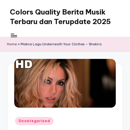
Colors Quality Berita Musik
Skip
to
Terbaru dan Terupdate 2025
content
Home
»
Makna Lagu Underneath Your Clothes – Shakira
Posted
Uncategorized
in