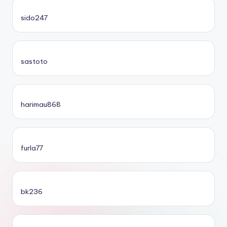
sido247
sastoto
harimau868
furla77
bk236