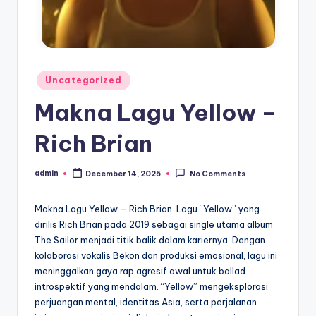
Posted
Uncategorized
in
Makna Lagu Yellow –
Rich Brian
admin
December 14, 2025
No Comments
Posted
by
Makna Lagu Yellow – Rich Brian. Lagu “Yellow” yang
dirilis Rich Brian pada 2019 sebagai single utama album
The Sailor menjadi titik balik dalam kariernya. Dengan
kolaborasi vokalis Bēkon dan produksi emosional, lagu ini
meninggalkan gaya rap agresif awal untuk ballad
introspektif yang mendalam. “Yellow” mengeksplorasi
perjuangan mental, identitas Asia, serta perjalanan