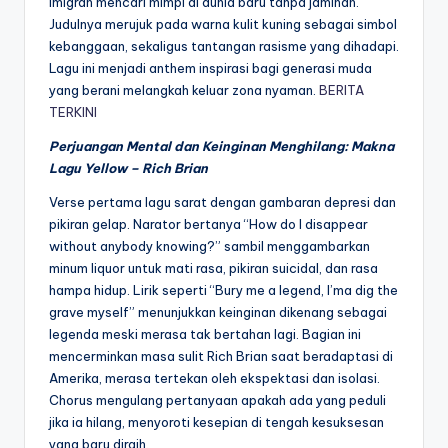
imigran mencari mimpi di dunia baru tanpa jaminan.
Judulnya merujuk pada warna kulit kuning sebagai simbol
kebanggaan, sekaligus tantangan rasisme yang dihadapi.
Lagu ini menjadi anthem inspirasi bagi generasi muda
yang berani melangkah keluar zona nyaman.
BERITA
TERKINI
Perjuangan Mental dan Keinginan Menghilang: Makna
Lagu Yellow – Rich Brian
Verse pertama lagu sarat dengan gambaran depresi dan
pikiran gelap. Narator bertanya “How do I disappear
without anybody knowing?” sambil menggambarkan
minum liquor untuk mati rasa, pikiran suicidal, dan rasa
hampa hidup. Lirik seperti “Bury me a legend, I’ma dig the
grave myself” menunjukkan keinginan dikenang sebagai
legenda meski merasa tak bertahan lagi. Bagian ini
mencerminkan masa sulit Rich Brian saat beradaptasi di
Amerika, merasa tertekan oleh ekspektasi dan isolasi.
Chorus mengulang pertanyaan apakah ada yang peduli
jika ia hilang, menyoroti kesepian di tengah kesuksesan
yang baru diraih.