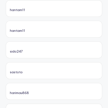
hantam11
hantam11
sido247
sastoto
harimau868