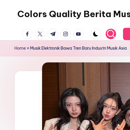
Colors Quality Berita Mu
Skip
to
content
facebook.com
twitter.com
t.me
instagram.com
youtube.com
Home
»
Musik Elektronik Bawa Tren Baru Industri Musik Asia