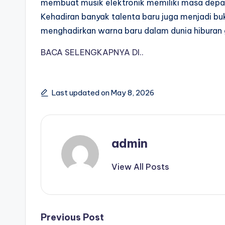
membuat musik elektronik memiliki masa depan 
Kehadiran banyak talenta baru juga menjadi bu
menghadirkan warna baru dalam dunia hiburan
BACA SELENGKAPNYA DI..
Last updated on May 8, 2026
admin
View All Posts
Post
Previous Post