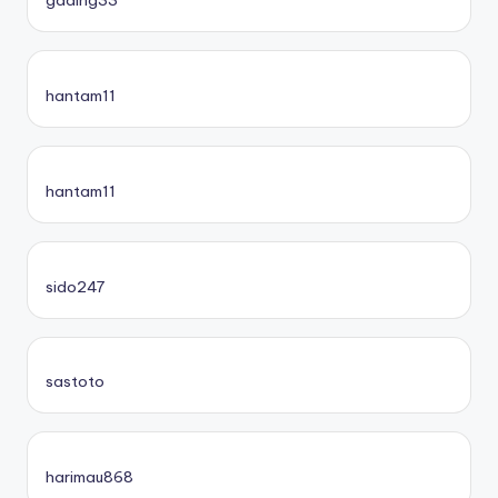
gading33
hantam11
hantam11
sido247
sastoto
harimau868