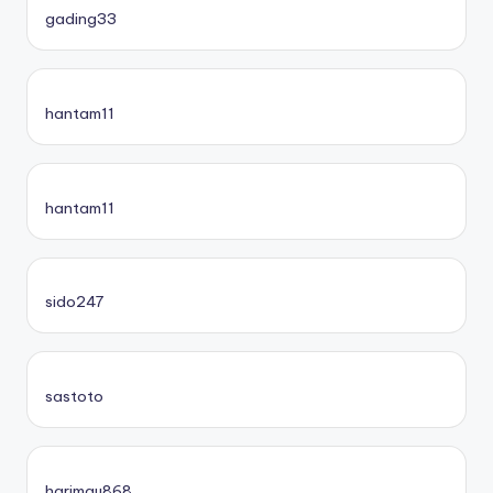
gading33
hantam11
hantam11
sido247
sastoto
harimau868