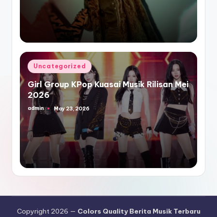
Posted
Uncategorized
in
Girl Group KPop Kuasai Musik Rilisan Mei
2026
admin
May 23, 2026
Posted
by
Copyright 2026 —
Colors Quality Berita Musik Terbaru