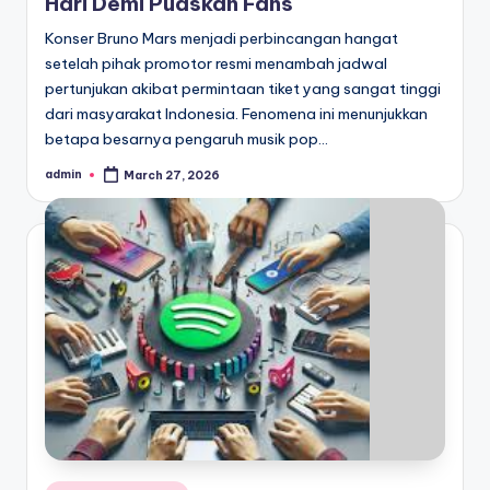
Hari Demi Puaskan Fans
Konser Bruno Mars menjadi perbincangan hangat
setelah pihak promotor resmi menambah jadwal
pertunjukan akibat permintaan tiket yang sangat tinggi
dari masyarakat Indonesia. Fenomena ini menunjukkan
betapa besarnya pengaruh musik pop…
admin
March 27, 2026
Posted
by