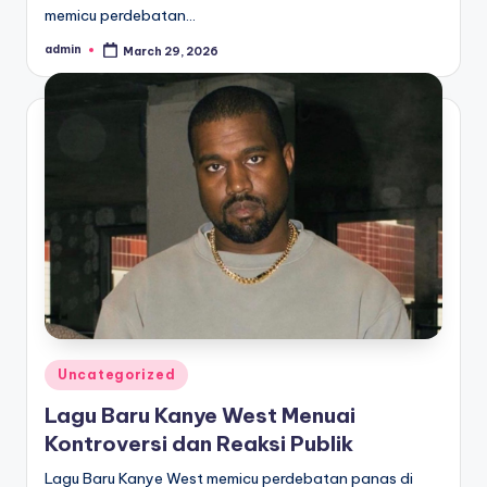
memicu perdebatan…
admin
March 29, 2026
Posted
by
Posted
Uncategorized
in
Lagu Baru Kanye West Menuai
Kontroversi dan Reaksi Publik
Lagu Baru Kanye West memicu perdebatan panas di