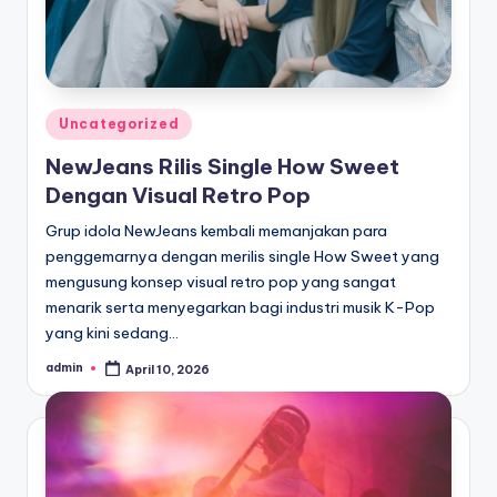
Posted
Uncategorized
in
NewJeans Rilis Single How Sweet
Dengan Visual Retro Pop
Grup idola NewJeans kembali memanjakan para
penggemarnya dengan merilis single How Sweet yang
mengusung konsep visual retro pop yang sangat
menarik serta menyegarkan bagi industri musik K-Pop
yang kini sedang…
admin
April 10, 2026
Posted
by