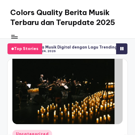
Colors Quality Berita Musik
Skip
to
Terbaru dan Terupdate 2025
content
sik Digital dengan Lagu Trending Terbaru
Girl Group KPop K
Top Stories
026
May 23, 2026
Posted
Uncategorized