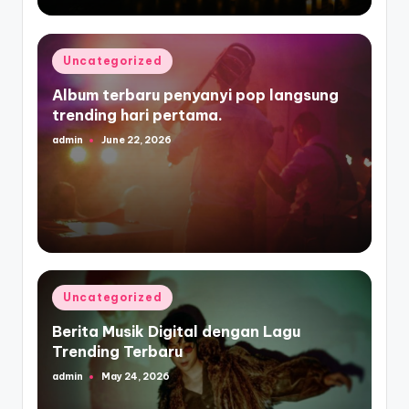
Posted
Uncategorized
in
Album terbaru penyanyi pop langsung
trending hari pertama.
admin
June 22, 2026
Posted
by
Posted
Uncategorized
in
Berita Musik Digital dengan Lagu
Trending Terbaru
admin
May 24, 2026
Posted
by