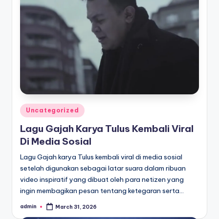
Posted
Uncategorized
in
Lagu Gajah Karya Tulus Kembali Viral
Di Media Sosial
Lagu Gajah karya Tulus kembali viral di media sosial
setelah digunakan sebagai latar suara dalam ribuan
video inspiratif yang dibuat oleh para netizen yang
ingin membagikan pesan tentang ketegaran serta…
admin
March 31, 2026
Posted
by