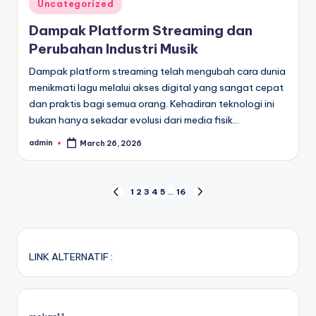
Posted
Uncategorized
in
Dampak Platform Streaming dan
Perubahan Industri Musik
Dampak platform streaming telah mengubah cara dunia
menikmati lagu melalui akses digital yang sangat cepat
dan praktis bagi semua orang. Kehadiran teknologi ini
bukan hanya sekadar evolusi dari media fisik…
admin
March 26, 2026
Posted
by
Posts
1
2
3
4
5
…
16
PREVIOUS
NEXT
PAGE
PAGE
pagination
LINK ALTERNATIF :