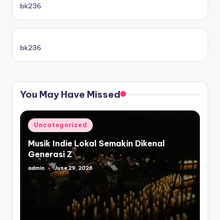
bk236
bk236
You May Have Missed
Posted
Uncategorized
in
Musik Indie Lokal Semakin Dikenal
Generasi Z
admin
June 29, 2026
Posted
by