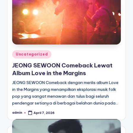
Posted
Uncategorized
in
JEONG SEWOON Comeback Lewat
Album Love in the Margins
JEONG SEWOON Comeback dengan merilis album Love
in the Margins yang menampilkan eksplorasi musik folk
pop yang sangat menawan dan tulus bagi seluruh
pendengar setianya di berbagai belahan dunia pada…
admin
April 7, 2026
Posted
by