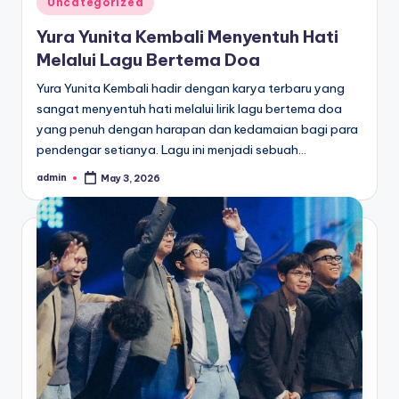
Uncategorized
in
Yura Yunita Kembali Menyentuh Hati
Melalui Lagu Bertema Doa
Yura Yunita Kembali hadir dengan karya terbaru yang
sangat menyentuh hati melalui lirik lagu bertema doa
yang penuh dengan harapan dan kedamaian bagi para
pendengar setianya. Lagu ini menjadi sebuah…
admin
May 3, 2026
Posted
by