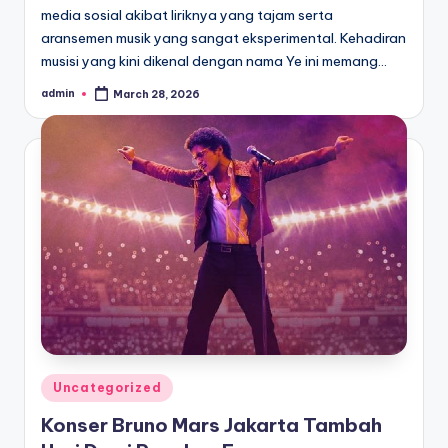
media sosial akibat liriknya yang tajam serta
aransemen musik yang sangat eksperimental. Kehadiran
musisi yang kini dikenal dengan nama Ye ini memang…
admin
March 28, 2026
Posted
by
Posted
Uncategorized
in
Konser Bruno Mars Jakarta Tambah