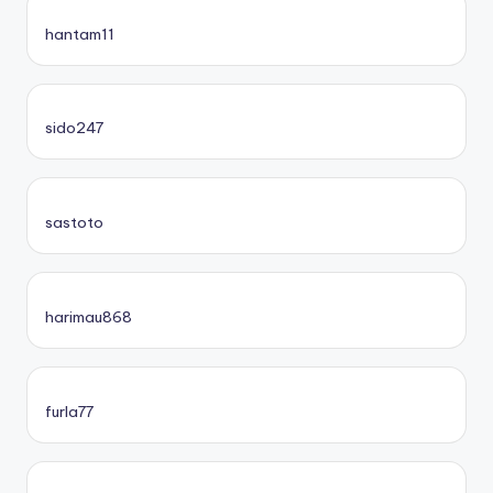
hantam11
sido247
sastoto
harimau868
furla77