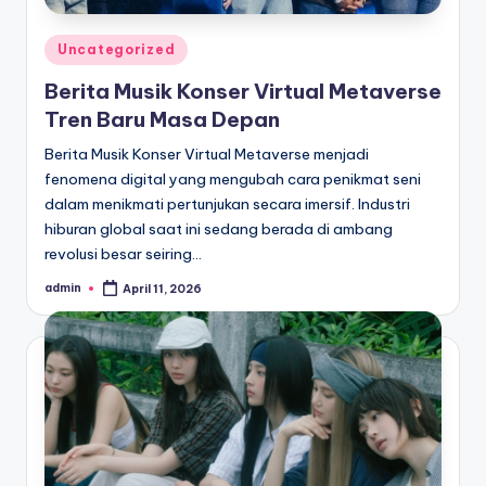
Posted
Uncategorized
in
Berita Musik Konser Virtual Metaverse
Tren Baru Masa Depan
Berita Musik Konser Virtual Metaverse menjadi
fenomena digital yang mengubah cara penikmat seni
dalam menikmati pertunjukan secara imersif. Industri
hiburan global saat ini sedang berada di ambang
revolusi besar seiring…
admin
April 11, 2026
Posted
by