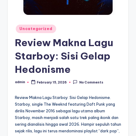
Posted
Uncategorized
in
Review Makna Lagu
Starboy: Sisi Gelap
Hedonisme
admin
February 15, 2026
No Comments
Posted
by
Review Makna Lagu Starboy: Sisi Gelap Hedonisme.
Starboy, single The Weeknd featuring Daft Punk yang
dirilis November 2016 sebagai lagu utama album
Starboy, masih menjadi salah satu trek paling ikonik dan
sering dianalisis hingga awal 2026. Hampir sepuluh tahun
sejak rilis, lagu ini terus mendominasi playlist “dark pop”,