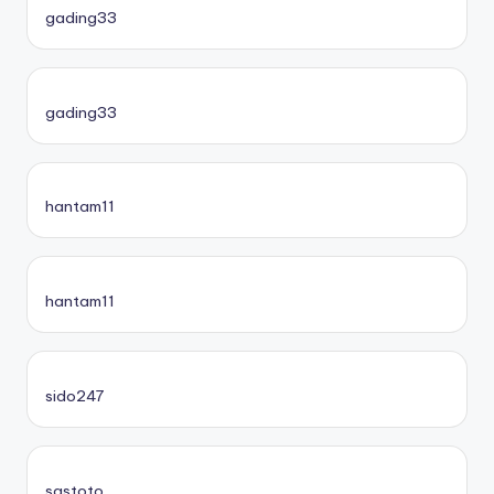
gading33
gading33
hantam11
hantam11
sido247
sastoto