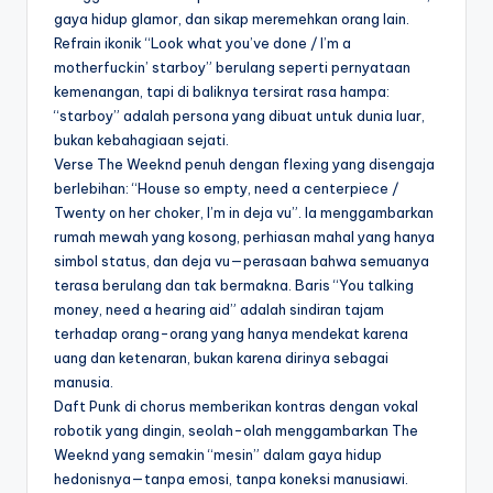
gaya hidup glamor, dan sikap meremehkan orang lain.
Refrain ikonik “Look what you’ve done / I’m a
motherfuckin’ starboy” berulang seperti pernyataan
kemenangan, tapi di baliknya tersirat rasa hampa:
“starboy” adalah persona yang dibuat untuk dunia luar,
bukan kebahagiaan sejati.
Verse The Weeknd penuh dengan flexing yang disengaja
berlebihan: “House so empty, need a centerpiece /
Twenty on her choker, I’m in deja vu”. Ia menggambarkan
rumah mewah yang kosong, perhiasan mahal yang hanya
simbol status, dan deja vu—perasaan bahwa semuanya
terasa berulang dan tak bermakna. Baris “You talking
money, need a hearing aid” adalah sindiran tajam
terhadap orang-orang yang hanya mendekat karena
uang dan ketenaran, bukan karena dirinya sebagai
manusia.
Daft Punk di chorus memberikan kontras dengan vokal
robotik yang dingin, seolah-olah menggambarkan The
Weeknd yang semakin “mesin” dalam gaya hidup
hedonisnya—tanpa emosi, tanpa koneksi manusiawi.