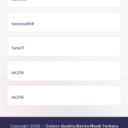
harimau868
furla77
bk236
bk236
Copyright 2026 —
Colors Quality Berita Musik Terbaru