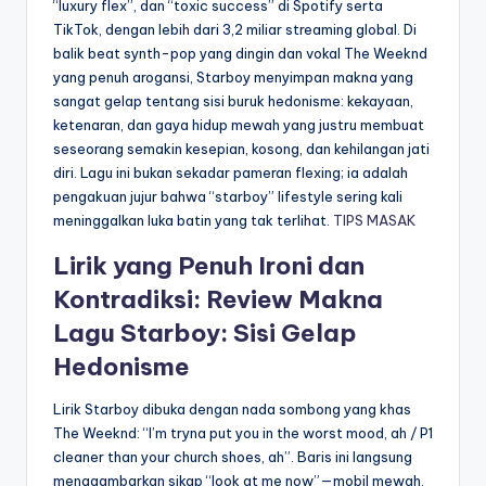
“luxury flex”, dan “toxic success” di Spotify serta
TikTok, dengan lebih dari 3,2 miliar streaming global. Di
balik beat synth-pop yang dingin dan vokal The Weeknd
yang penuh arogansi, Starboy menyimpan makna yang
sangat gelap tentang sisi buruk hedonisme: kekayaan,
ketenaran, dan gaya hidup mewah yang justru membuat
seseorang semakin kesepian, kosong, dan kehilangan jati
diri. Lagu ini bukan sekadar pameran flexing; ia adalah
pengakuan jujur bahwa “starboy” lifestyle sering kali
meninggalkan luka batin yang tak terlihat.
TIPS MASAK
Lirik yang Penuh Ironi dan
Kontradiksi: Review Makna
Lagu Starboy: Sisi Gelap
Hedonisme
Lirik Starboy dibuka dengan nada sombong yang khas
The Weeknd: “I’m tryna put you in the worst mood, ah / P1
cleaner than your church shoes, ah”. Baris ini langsung
menggambarkan sikap “look at me now”—mobil mewah,