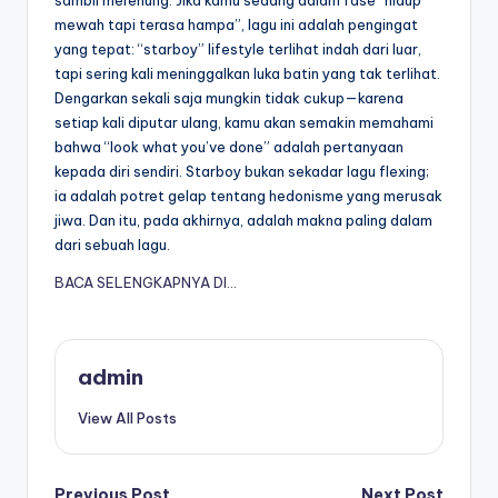
sambil merenung. Jika kamu sedang dalam fase “hidup
mewah tapi terasa hampa”, lagu ini adalah pengingat
yang tepat: “starboy” lifestyle terlihat indah dari luar,
tapi sering kali meninggalkan luka batin yang tak terlihat.
Dengarkan sekali saja mungkin tidak cukup—karena
setiap kali diputar ulang, kamu akan semakin memahami
bahwa “look what you’ve done” adalah pertanyaan
kepada diri sendiri. Starboy bukan sekadar lagu flexing;
ia adalah potret gelap tentang hedonisme yang merusak
jiwa. Dan itu, pada akhirnya, adalah makna paling dalam
dari sebuah lagu.
BACA SELENGKAPNYA DI…
admin
View All Posts
Previous Post
Next Post