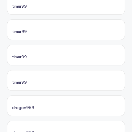
timur99
timur99
timur99
timur99
dragon969