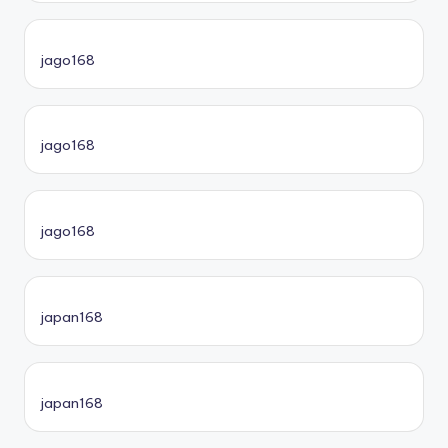
jago168
jago168
jago168
japan168
japan168