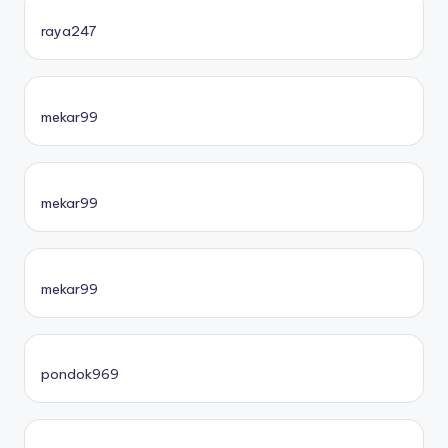
raya247
mekar99
mekar99
mekar99
pondok969