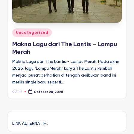
Posted
Uncategorized
in
Makna Lagu dari The Lantis – Lampu
Merah
Makna Lagu dari The Lantis - Lampu Merah. Pada akhir
2025, lagu "Lampu Merah" karya The Lantis kembali
menjadi pusat perhatian di tengah kesibukan band ini
merilis single baru seperti…
admin
October 28, 2025
Posted
by
LINK ALTERNATIF :