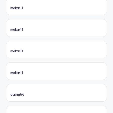
mekar11
mekar11
mekar11
mekar11
agam66