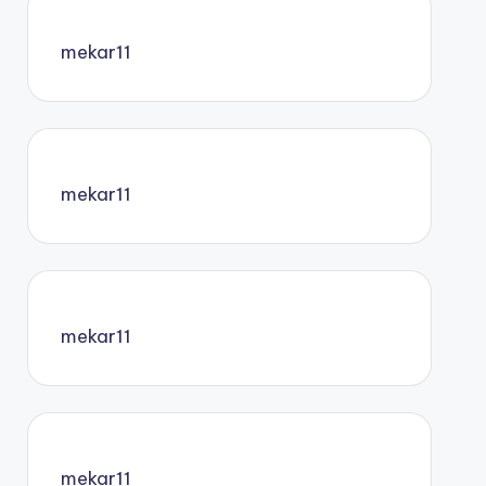
mekar11
mekar11
mekar11
mekar11