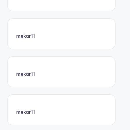
mekar11
mekar11
mekar11