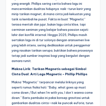
yang energik. Phillips sering cerita bahwa lagu ini
mencerminkan dualitas hidupnya: naik-turun karir yang
mirip tarikan magnet, di mana cinta jadi kekuatan yang
tarik ia kembali ke pusat. Fakta ini buat “Magnetic”
terasa mentah dan jujur, bukan lagu cinta klise, tapi
cerminan seniman yang belajar bahwa passion sejati
lahir dari konflik internal. Hingga 2025, Phillips masih
sertakan lagu ini di tur solonya dengan aransemen live
yang lebih intens, sering dedikasikan untuk penggemar
yang rasakan tarikan serupa, buktikan bahwa prosesnya
tetap jadi sumber inspirasi bagi yang bergulat dengan
asmara rumit.
Makna Lirik: Tarikan Magnetis sebagai Simbol
Cinta Dual: Arti Lagu Magnetic – Phillip Phillips
Makna “Magnetic” terpancar melalui liriknya yang
seperti rumus fisika hati: “Baby, what goes up must
come down / But when I’m with you, I don’t wanna come
down.” Baris pembuka ini pakai konsep gravitasi untuk
gambarkan dualitas cinta—naik ke puncak euforia, turun