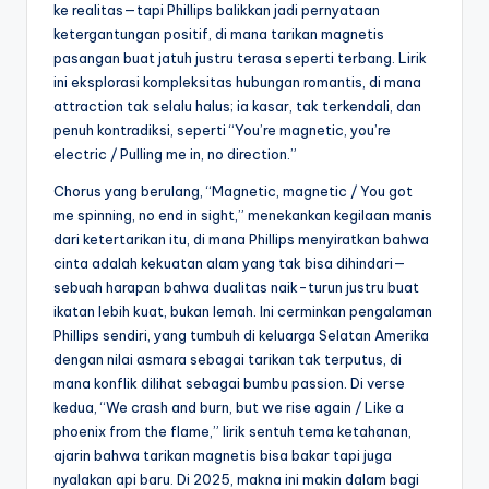
ke realitas—tapi Phillips balikkan jadi pernyataan
ketergantungan positif, di mana tarikan magnetis
pasangan buat jatuh justru terasa seperti terbang. Lirik
ini eksplorasi kompleksitas hubungan romantis, di mana
attraction tak selalu halus; ia kasar, tak terkendali, dan
penuh kontradiksi, seperti “You’re magnetic, you’re
electric / Pulling me in, no direction.”
Chorus yang berulang, “Magnetic, magnetic / You got
me spinning, no end in sight,” menekankan kegilaan manis
dari ketertarikan itu, di mana Phillips menyiratkan bahwa
cinta adalah kekuatan alam yang tak bisa dihindari—
sebuah harapan bahwa dualitas naik-turun justru buat
ikatan lebih kuat, bukan lemah. Ini cerminkan pengalaman
Phillips sendiri, yang tumbuh di keluarga Selatan Amerika
dengan nilai asmara sebagai tarikan tak terputus, di
mana konflik dilihat sebagai bumbu passion. Di verse
kedua, “We crash and burn, but we rise again / Like a
phoenix from the flame,” lirik sentuh tema ketahanan,
ajarin bahwa tarikan magnetis bisa bakar tapi juga
nyalakan api baru. Di 2025, makna ini makin dalam bagi