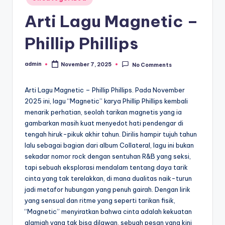
in
Arti Lagu Magnetic –
Phillip Phillips
admin
November 7, 2025
No Comments
Posted
by
Arti Lagu Magnetic – Phillip Phillips. Pada November
2025 ini, lagu “Magnetic” karya Phillip Phillips kembali
menarik perhatian, seolah tarikan magnetis yang ia
gambarkan masih kuat menyedot hati pendengar di
tengah hiruk-pikuk akhir tahun. Dirilis hampir tujuh tahun
lalu sebagai bagian dari album Collateral, lagu ini bukan
sekadar nomor rock dengan sentuhan R&B yang seksi,
tapi sebuah eksplorasi mendalam tentang daya tarik
cinta yang tak terelakkan, di mana dualitas naik-turun
jadi metafor hubungan yang penuh gairah. Dengan lirik
yang sensual dan ritme yang seperti tarikan fisik,
“Magnetic” menyiratkan bahwa cinta adalah kekuatan
alamiah yang tak bisa dilawan, sebuah pesan yang kini