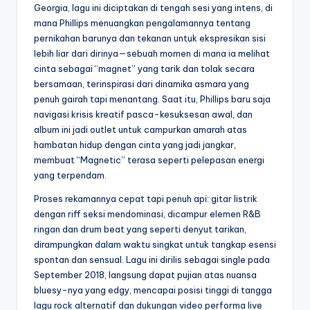
Georgia, lagu ini diciptakan di tengah sesi yang intens, di
mana Phillips menuangkan pengalamannya tentang
pernikahan barunya dan tekanan untuk ekspresikan sisi
lebih liar dari dirinya—sebuah momen di mana ia melihat
cinta sebagai “magnet” yang tarik dan tolak secara
bersamaan, terinspirasi dari dinamika asmara yang
penuh gairah tapi menantang. Saat itu, Phillips baru saja
navigasi krisis kreatif pasca-kesuksesan awal, dan
album ini jadi outlet untuk campurkan amarah atas
hambatan hidup dengan cinta yang jadi jangkar,
membuat “Magnetic” terasa seperti pelepasan energi
yang terpendam.
Proses rekamannya cepat tapi penuh api: gitar listrik
dengan riff seksi mendominasi, dicampur elemen R&B
ringan dan drum beat yang seperti denyut tarikan,
dirampungkan dalam waktu singkat untuk tangkap esensi
spontan dan sensual. Lagu ini dirilis sebagai single pada
September 2018, langsung dapat pujian atas nuansa
bluesy-nya yang edgy, mencapai posisi tinggi di tangga
lagu rock alternatif dan dukungan video performa live