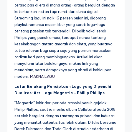
terasa pas di era di mana orang-orang bergulat dengan
ketertarikan instan tapi rumit dari dunia digital.
Streaming lagu ini naik 16 persen bulan ini, didorong
playlist romansa musim libur yang soroti lagu-lagu
tentang passion tak terkendali. Di balik vokal serak
Phillips yang penuh emosi, terdapat narasi tentang
keseimbangan antara amarah dan cinta, yang buatnya
tetap relevan bagi siapa saja yang pernah merasakan
tarikan hati yang membingungkan. Artikel ini akan
menyelami latar belakangnya, makna lirik yang
mendalam, serta dampaknya yang abadi di kehidupan
modern.
MAKNA LAGU
Latar Belakang Penciptaan Lagu yang Dipenuhi
Dualitas: Arti Lagu Magnetic – Phillip Phillips
“Magnetic” lahir dari periode transisi penuh gejolak
Phillip Phillips, saat ia merilis album Collateral pada 2018
setelah bergulat dengan tantangan pribadi dan industri
yang menuntut autentisitas lebih dalam. Ditulis bersama
Derek Fuhrmann dan Todd Clark di studio sederhana di