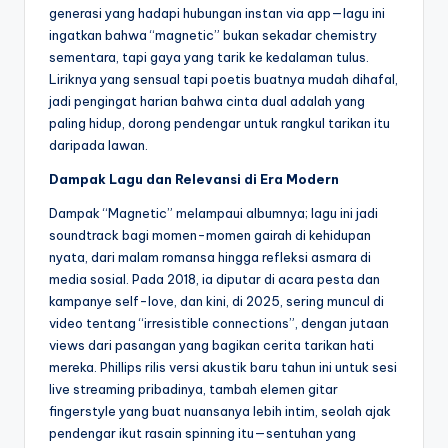
generasi yang hadapi hubungan instan via app—lagu ini
ingatkan bahwa “magnetic” bukan sekadar chemistry
sementara, tapi gaya yang tarik ke kedalaman tulus.
Liriknya yang sensual tapi poetis buatnya mudah dihafal,
jadi pengingat harian bahwa cinta dual adalah yang
paling hidup, dorong pendengar untuk rangkul tarikan itu
daripada lawan.
Dampak Lagu dan Relevansi di Era Modern
Dampak “Magnetic” melampaui albumnya; lagu ini jadi
soundtrack bagi momen-momen gairah di kehidupan
nyata, dari malam romansa hingga refleksi asmara di
media sosial. Pada 2018, ia diputar di acara pesta dan
kampanye self-love, dan kini, di 2025, sering muncul di
video tentang “irresistible connections”, dengan jutaan
views dari pasangan yang bagikan cerita tarikan hati
mereka. Phillips rilis versi akustik baru tahun ini untuk sesi
live streaming pribadinya, tambah elemen gitar
fingerstyle yang buat nuansanya lebih intim, seolah ajak
pendengar ikut rasain spinning itu—sentuhan yang