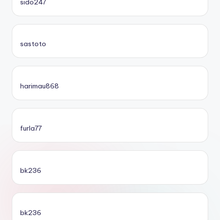
sido247
sastoto
harimau868
furla77
bk236
bk236