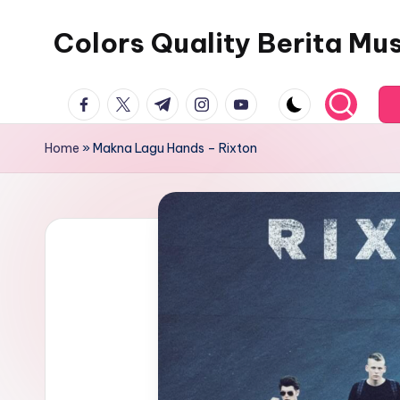
Colors Quality Berita Mu
Skip
to
content
facebook.com
twitter.com
t.me
instagram.com
youtube.com
Home
»
Makna Lagu Hands – Rixton