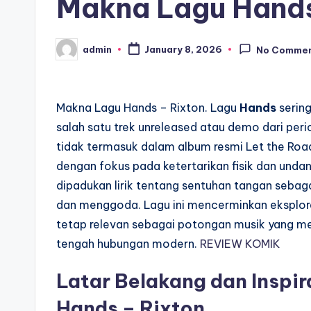
Makna Lagu Hands
admin
January 8, 2026
No Comme
Posted
by
Makna Lagu Hands – Rixton. Lagu
Hands
serin
salah satu trek unreleased atau demo dari per
tidak termasuk dalam album resmi Let the Road,
dengan fokus pada ketertarikan fisik dan und
dipadukan lirik tentang sentuhan tangan seba
dan menggoda. Lagu ini mencerminkan eksploras
tetap relevan sebagai potongan musik yang m
tengah hubungan modern.
REVIEW KOMIK
Latar Belakang dan Inspi
Hands – Rixton