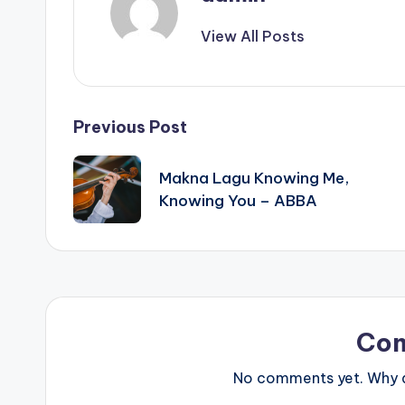
View All Posts
Post
Previous Post
navigation
Makna Lagu Knowing Me,
Knowing You – ABBA
Co
No comments yet. Why do