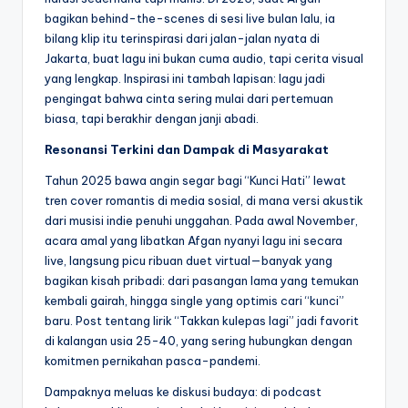
bagikan behind-the-scenes di sesi live bulan lalu, ia
bilang klip itu terinspirasi dari jalan-jalan nyata di
Jakarta, buat lagu ini bukan cuma audio, tapi cerita visual
yang lengkap. Inspirasi ini tambah lapisan: lagu jadi
pengingat bahwa cinta sering mulai dari pertemuan
biasa, tapi berakhir dengan janji abadi.
Resonansi Terkini dan Dampak di Masyarakat
Tahun 2025 bawa angin segar bagi “Kunci Hati” lewat
tren cover romantis di media sosial, di mana versi akustik
dari musisi indie penuhi unggahan. Pada awal November,
acara amal yang libatkan Afgan nyanyi lagu ini secara
live, langsung picu ribuan duet virtual—banyak yang
bagikan kisah pribadi: dari pasangan lama yang temukan
kembali gairah, hingga single yang optimis cari “kunci”
baru. Post tentang lirik “Takkan kulepas lagi” jadi favorit
di kalangan usia 25-40, yang sering hubungkan dengan
komitmen pernikahan pasca-pandemi.
Dampaknya meluas ke diskusi budaya: di podcast