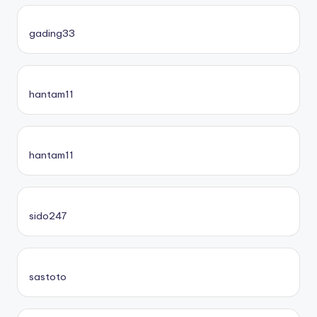
gading33
hantam11
hantam11
sido247
sastoto