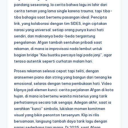
pandang seseorang. Ia cerita bahwa lagu ini lahir dari
cerita teman yang lama single karena trauma, tapi tiba-
tiba bahagia saat bertemu pasangan ideal. Pencipta
lirik, yang kolaborasi dengan tim SIDES, ingin ciptakan
narasi yang universal: setiap orang punya kunci hati
sendiri, dan maknanya beda-beda tergantung
pengalaman. Afgan tambah sentuhan pribadi saat
rekaman, di mana ia improvisasi nada lembut untuk
bagian bridge “Kau buatku percaya lagi pada janji”, agar
terasa autentik seperti curhatan malam hari.
Proses rekaman selesai cepat tapi teliti, dengan
aransemen piano dan string yang bangun dari tenang ke
emosional, selaras dengan tema pembukaan hati. Video
klipnya jadi elemen kunci: cerita perjalanan Afgan di kota
hujan, di mana ia bertemu wanita misterius yang tarik
perhatiannya secara tak sengaja. Adegan akhir, saat ia
serahkan “kunci” simbolis, lukiskan momen komitmen
visual yang bikin penonton tersenyum. Klip ini rilis
bersamaan, langsung tambah daya tarik lagu dengan
narasi sederhana tapi manis. Di 2025, saat Afgan