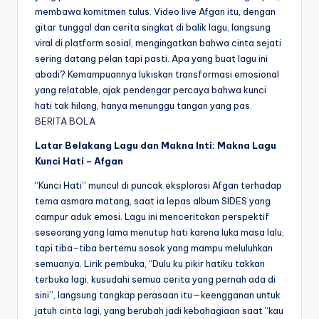
membawa komitmen tulus. Video live Afgan itu, dengan
gitar tunggal dan cerita singkat di balik lagu, langsung
viral di platform sosial, mengingatkan bahwa cinta sejati
sering datang pelan tapi pasti. Apa yang buat lagu ini
abadi? Kemampuannya lukiskan transformasi emosional
yang relatable, ajak pendengar percaya bahwa kunci
hati tak hilang, hanya menunggu tangan yang pas.
BERITA BOLA
Latar Belakang Lagu dan Makna Inti: Makna Lagu
Kunci Hati – Afgan
“Kunci Hati” muncul di puncak eksplorasi Afgan terhadap
tema asmara matang, saat ia lepas album SIDES yang
campur aduk emosi. Lagu ini menceritakan perspektif
seseorang yang lama menutup hati karena luka masa lalu,
tapi tiba-tiba bertemu sosok yang mampu meluluhkan
semuanya. Lirik pembuka, “Dulu ku pikir hatiku takkan
terbuka lagi, kusudahi semua cerita yang pernah ada di
sini”, langsung tangkap perasaan itu—keengganan untuk
jatuh cinta lagi, yang berubah jadi kebahagiaan saat “kau