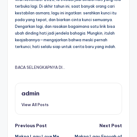
terbuka lagi. Di akhir tahun ini, saat banyak orang cari
kestabilan asmara, lagu ini ingatkan: serahkan kunci itu
pada yang tepat, dan biarkan cinta kunci semuanya.
Dengarkan lagi, dan rasakan bagaimana satu lirik bisa
ubah dinding hati jadi jendela bahagia. Mungkin, itulah
keajaibannya—mengajarkan bahwa meski pernah
terkunci, hati selalu siap untuk cerita baru yang indah.
BACA SELENGKAPNYA DI…
admin
View All Posts
Post
Previous Post
Next Post
Makna Lagu Love Me
Makna Lagu Enough of