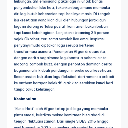
hubungan, ahli emosional pakai lagu ini untuk bahas
penyembuhan luka hati, tekankan bagaimana membuka
diri lagi butuh keberanian tapi hasilnya manis. Di tengah
isu kesetiaan yang kian diuji oleh hubungan jarak jauh,
lagu ini dorong refleksi positif: komitmen bukan beban,
tapi kunci kebahagiaan. Lonjakan streaming 35 persen
sejak Oktober, terutama setelah live amal, inspirasi
penyanyi muda ciptakan lagu serupa bertema
transformasi asmara. Penampilan Afgan di acara itu,
dengan cerita bagaimana lagu bantu ia pahami cinta
matang, tambah buzz, dengan penonton dominan cerita
bagaimana lirik ubah pandangan mereka soal kesetiaan.
Resonansi ini buktikan lagu fleksibel: dari romansa pribadi
ke anthem harapan kolektif, ajak kita serahkan kunci hati
tanpa takut kehilangan.
Kesimpulan
“Kunci Hati” oleh Afgan tetap jadi lagu yang membuka
pintu emosi, buktikan makna komitmen bisa abadi di
tengah fluktuasi zaman. Dari single SIDES 2016 hingga
viral November 2025, ia evolusi jadi simbol hati yang rela