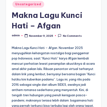
Posted
Uncategorized
in
Makna Lagu Kunci
Hati – Afgan
admin
November 9, 2025
No Comments
Posted
by
Makna Lagu Kunci Hati – Afgan. November 2025
menyuguhkan kehangatan nostalgia bagi penggemar
pop Indonesia, saat “Kunci Hati” karya Afgan kembali
mencuri perhatian lewat penampilan akustiknya di acara
amal akhir pekan lalu. Ribuan penonton virtual terhanyut
dalam lirik yang lembut, bernyanyi bersama bagian “Kunci
hatiku kini kuberikan padamu”. Lagu ini, yang rilis pada
2016 sebagai single dari album SIDES, awalnya jadi
anthem romansa sederhana yang menyentuh. Kini, di
tengah tren hubungan yang penuh keraguan pasca-
pandemi, maknanya terasa lebih dalam: bagaimana hati
yang pernah terkunci bisa terbuka lagi oleh orang tepat,