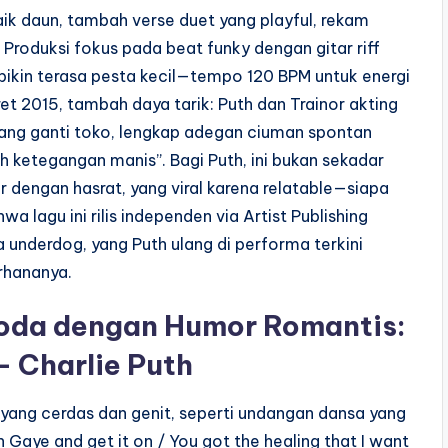
u naik daun, tambah verse duet yang playful, rekam
 Produksi fokus pada beat funky dengan gitar riff
bikin terasa pesta kecil—tempo 120 BPM untuk energi
t 2015, tambah daya tarik: Puth dan Trainor akting
uang ganti toko, lengkap adegan ciuman spontan
h ketegangan manis”. Bagi Puth, ini bukan sekadar
 dengan hasrat, yang viral karena relatable—siapa
wa lagu ini rilis independen via Artist Publishing
underdog, yang Puth ulang di performa terkini
erhananya.
goda dengan Humor Romantis:
 Charlie Puth
 yang cerdas dan genit, seperti undangan dansa yang
 Gaye and get it on / You got the healing that I want