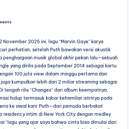
ments
2 November 2025 ini, lagu “Marvin Gaye” karya
uri perhatian, setelah Puth bawakan versi akustik
ra penghargaan musik global akhir pekan lalu—sebuah
ingle yang dirilis pada September 2014 sebagai kartu
e dengan 100 juta view dalam minggu pertama dan
 juga kumpulkan lebih dari 2 miliar streaming sebagai
Di tengah rilis “Changes” dari album keempatnya,
masi hidup termasuk kabar kehamilan istrinya pada
k ceria ke awal karir Puth—dari pemuda berbakat
up residency intim di New York City dengan medley
i “lagu yang ajar saya bahwa cinta bisa dimulai dari