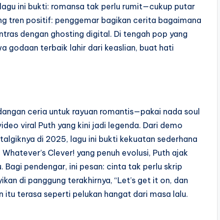
lagu ini bukti: romansa tak perlu rumit—cukup putar
ong tren positif: penggemar bagikan cerita bagaimana
ntras dengan ghosting digital. Di tengah pop yang
 godaan terbaik lahir dari keaslian, buat hati
angan ceria untuk rayuan romantis—pakai nada soul
video viral Puth yang kini jadi legenda. Dari demo
stalgiknya di 2025, lagu ini bukti kekuatan sederhana
Whatever’s Clever! yang penuh evolusi, Puth ajak
u. Bagi pendengar, ini pesan: cinta tak perlu skrip
kan di panggung terakhirnya, “Let’s get it on, dan
n itu terasa seperti pelukan hangat dari masa lalu.