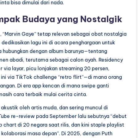
nta bisa dimulai dari nada.
mpak Budaya yang Nostalgik
“Marvin Gaye” tetap relevan sebagai obat nostalgia
 dedikasikan lagu ini di acara penghargaan untuk
ia hubungkan dengan album barunya—tentang
en abadi, terutama sebagai calon ayah. Residency
 via layar, picu lonjakan streaming 20 persen,
ni via TikTok challenge “retro flirt”—di mana orang
angan. Di era app kencan di mana swipe ganti
masih cara terbaik mulai cerita cinta.
 akustik oleh artis muda, dan sering muncul di
Tube re-review pada September lalu sebutnya “debut
hart di 20 negara saat rilis, dan kini staple playlist
 kolaborasi masa depan”. Di 2025, dengan Puth