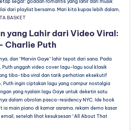
tap segar: godaan romantis yang lahir dari musik
lai dari playlist bersama. Mari kita kupas lebih dalam,
ITA BASKET
 yang Lahir dari Video Viral:
 Charlie Puth
ya, dan “Marvin Gaye” lahir tepat dari sana. Pada
 Puth unggah video cover lagu-lagu soul klasik
ng tiba-tiba viral dan tarik perhatian eksekutif
ye, Puth ingin ciptakan lagu yang campur nostalgia
gan yang nyalain lagu Gaye untuk deketin satu
tanya dalam obrolan pasca-residency NYC. Ide hook
at ia main piano di kamar asrama, rekam demo kasar
email, setelah lihat kesuksesan “All About That