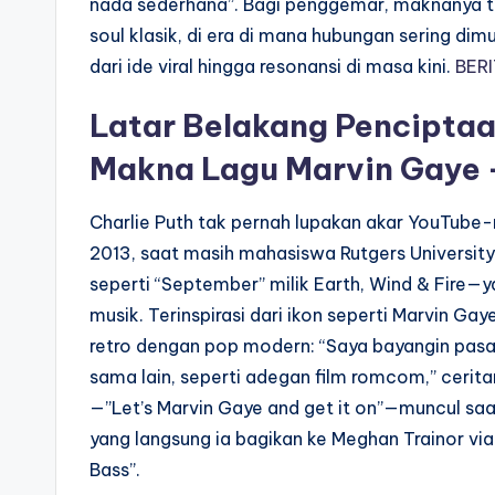
nada sederhana”. Bagi penggemar, maknanya te
soul klasik, di era di mana hubungan sering dimu
dari ide viral hingga resonansi di masa kini.
BER
Latar Belakang Penciptaan
Makna Lagu Marvin Gaye –
Charlie Puth tak pernah lupakan akar YouTube-n
2013, saat masih mahasiswa Rutgers University,
seperti “September” milik Earth, Wind & Fire—ya
musik. Terinspirasi dari ikon seperti Marvin Ga
retro dengan pop modern: “Saya bayangin pasan
sama lain, seperti adegan film romcom,” ceri
—”Let’s Marvin Gaye and get it on”—muncul sa
yang langsung ia bagikan ke Meghan Trainor via 
Bass”.