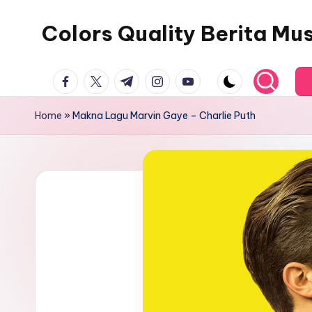
Colors Quality Berita Mu
Skip
to
content
facebook.com
twitter.com
t.me
instagram.com
youtube.com
Home
»
Makna Lagu Marvin Gaye – Charlie Puth