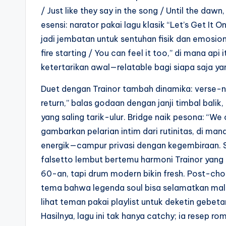
/ Just like they say in the song / Until the daw
esensi: narator pakai lagu klasik “Let’s Get It
jadi jembatan untuk sentuhan fisik dan emosiona
fire starting / You can feel it too,” di mana api
ketertarikan awal—relatable bagi siapa saja 
Duet dengan Trainor tambah dinamika: verse-nya,
return,” balas godaan dengan janji timbal balik,
yang saling tarik-ulur. Bridge naik pesona: “We 
gambarkan pelarian intim dari rutinitas, di mana
energik—campur privasi dengan kegembiraan. Se
falsetto lembut bertemu harmoni Trainor yang
60-an, tapi drum modern bikin fresh. Post-chor
tema bahwa legenda soul bisa selamatkan malam b
lihat teman pakai playlist untuk deketin gebet
Hasilnya, lagu ini tak hanya catchy; ia resep r