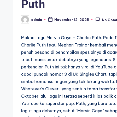
Puth
admin
November 12, 2025
No Com
Posted
by
Makna Lagu Marvin Gaye – Charlie Puth. Pada 1
Charlie Puth feat. Meghan Trainor kembali menc
penuh pesona di penampilan spesialnya di aca
tribut manis untuk debutnya yang legendaris. S
perkenalan Puth ini tak hanya viral di YouTub
capai puncak nomor 3 di UK Singles Chart, tapi
simbol romansa ringan yang tak lekang waktu. 
Whatever’s Clever!, yang sentuh tema transfor
Oktober lalu, lagu ini terasa seperti kilas bali
YouTube ke superstar pop. Puth, yang baru tut
lagu-lagu debutnya, sebut “Marvin Gaye” sebaga