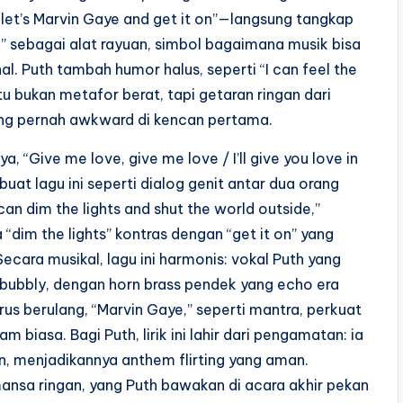
n, let’s Marvin Gaye and get it on”—langsung tangkap
 On” sebagai alat rayuan, simbol bagaimana musik bisa
l. Puth tambah humor halus, seperti “I can feel the
 itu bukan metafor berat, tapi getaran ringan dari
yang pernah awkward di kencan pertama.
 “Give me love, give me love / I’ll give you love in
 buat lagu ini seperti dialog genit antar dua orang
can dim the lights and shut the world outside,”
 “dim the lights” kontras dengan “get it on” yang
cara musikal, lagu ini harmonis: vokal Puth yang
 bubbly, dengan horn brass pendek yang echo era
us berulang, “Marvin Gaye,” seperti mantra, perkuat
iasa. Bagi Puth, lirik ini lahir dari pengamatan: ia
an, menjadikannya anthem flirting yang aman.
omansa ringan, yang Puth bawakan di acara akhir pekan