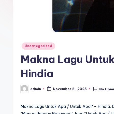
Posted
Uncategorized
in
Makna Lagu Untuk
Hindia
admin
November 21, 2025
No Com
Posted
by
Makna Lagu Untuk Apa / Untuk Apa? – Hindia. D
“Menari dengan Bayangan”, lagu “Untuk Apa / U