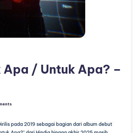
 Apa / Untuk Apa? –
ments
irilis pada 2019 sebagai bagian dari album debut
ntuk Apa?” dari Hindia hingga akhir 2025 masih