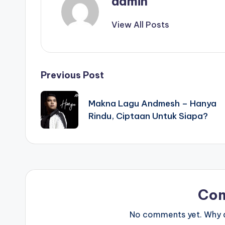
admin
View All Posts
Post
Previous Post
navigation
Makna Lagu Andmesh – Hanya
Rindu, Ciptaan Untuk Siapa?
Co
No comments yet. Why do