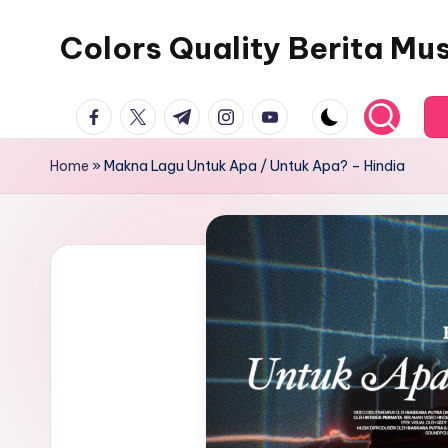
Colors Quality Berita Mu
Skip
to
content
facebook.com
twitter.com
t.me
instagram.com
youtube.com
Home
»
Makna Lagu Untuk Apa / Untuk Apa? – Hindia