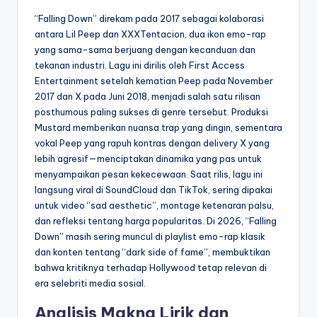
“Falling Down” direkam pada 2017 sebagai kolaborasi
antara Lil Peep dan XXXTentacion, dua ikon emo-rap
yang sama-sama berjuang dengan kecanduan dan
tekanan industri. Lagu ini dirilis oleh First Access
Entertainment setelah kematian Peep pada November
2017 dan X pada Juni 2018, menjadi salah satu rilisan
posthumous paling sukses di genre tersebut. Produksi
Mustard memberikan nuansa trap yang dingin, sementara
vokal Peep yang rapuh kontras dengan delivery X yang
lebih agresif—menciptakan dinamika yang pas untuk
menyampaikan pesan kekecewaan. Saat rilis, lagu ini
langsung viral di SoundCloud dan TikTok, sering dipakai
untuk video “sad aesthetic”, montage ketenaran palsu,
dan refleksi tentang harga popularitas. Di 2026, “Falling
Down” masih sering muncul di playlist emo-rap klasik
dan konten tentang “dark side of fame”, membuktikan
bahwa kritiknya terhadap Hollywood tetap relevan di
era selebriti media sosial.
Analisis Makna Lirik dan