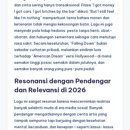
dan cinta sering hanya transaksional. Frase “I got money,
I got cars, I got bitches by the bar” diikuti “But I still feel
like I’m nothing” memperkuat tema bahwa materi dan
ketenaran tidak mengisi kekosongan batin. Lagu ini juga
menyindir pola hidup hedonis: pesta tanpa henti, obat-
obatan, dan hubungan sementara sebagai cara menutupi
rasa sakit. Secara keseluruhan, “Falling Down” bukan
sekadar curhatan pribadi, melainkan sindiran luas
terhadap “American Dream” versi Hollywood—di mana
semakin tinggi posisi, semakin dalam jatuhnya, dan
semakin banyak orang yang pura-pura peduli.
Resonansi dengan Pendengar
dan Relevansi di 2026
Lagu ini sangat resonan karena mencerminkan realitas
banyak selebriti muda di era media sosial. Banyak
pendengar mengaitkannya dengan cerita artis yang
tampak sempurna tapi berjuang dengan kesehatan
mental, kecanduan, dan kesepian—seperti kasus-kasus