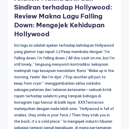
Sindiran terhadap Hollywood:
Review Makna Lagu Falling
Down: Mengejek Kehidupan
Hollywood
Inti lagu ini adalah ejekan terhadap kehidupan Hollywood
yang glamor tapi rapuh. Lil Peep membuka dengan “I’m
falling down, I’m falling down / All this cash on me, but I’m
still lonely,” langsung menyoroti kontradiksi: kekayaan
melimpah tapi kesepian mendalam. Baris “Wake up in the
morning, feelin’ like I’m dyin’ / Pop another pill just to
keep from cryin’” menggambarkan siklus narkoba
sebagai pelarian dari tekanan ketenaran—sebuah kritik
tajam terhadap selebriti yang tampak bahagia di
Instagram tapi hancur di balik layar. XXXTentacion
melanjutkan dengan nada lebih sinis: “Hollywood is full of
snakes, they smile in your face / Then they stab you in
the back, it’s a cold place.” Ia mengejek industri hiburan
sebagai tempat penuh kepalsuan, di mana pertemanan