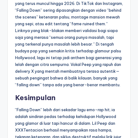
yang terus muncul hingga 2026. Di TikTok dan Instagram,
“Falling Down” sering dipasangkan dengan video “behind
the scenes” ketenaran palsu, montage mansion mewah
yang sepi, atau edit tentang “fame ruined them.”
Liriknya yang blak-blakan memberi validasi bagi siapa
saja yang merasa “semua orang punya masalah, tapi
yang terkenal punya masalah lebih besar.” Di tengah
budaya pop yang semakin kritis terhadap glamour palsu
Hollywood, lagu ini tetap jadi anthem bagi generasi yang
lelah dengan citra sempurna. Vokal Peep yang rapuh dan
delivery X yang mentah membuatnya terasa autentik—
sebuah pengingat bahwa di balik kilauan, banyak yang
“falling down” tanpa ada yang benar-benar membantu.
Kesimpulan
“Falling Down” lebih dari sekadar lagu emo-rap hit; ia
adalah sindiran pedas terhadap kehidupan Hollywood
yang glamor di luar tapi hancur di dalam. Lil Peep dan
XXXTentacion berhasil menyampaikan rasa hampa,
tekanan ketenaran, dan siklus destruktif melalui lirik jujur