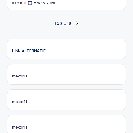
admin
May 16, 2026
Posted
by
Posts
1
2
3
…
16
NEXT
PAGE
pagination
LINK ALTERNATIF :
mekar11
mekar11
mekar11