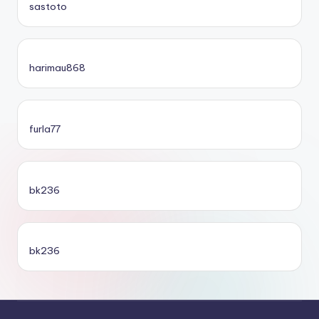
sastoto
harimau868
furla77
bk236
bk236