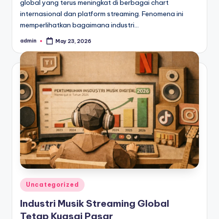
global yang terus meningkat di berbagai chart
internasional dan platform streaming. Fenomena ini
memperlihatkan bagaimana industri…
admin
May 23, 2026
Posted
by
Posted
Uncategorized
in
Industri Musik Streaming Global
Tetap Kuasai Pasar