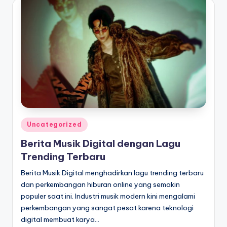
Posted
Uncategorized
in
Berita Musik Digital dengan Lagu
Trending Terbaru
Berita Musik Digital menghadirkan lagu trending terbaru
dan perkembangan hiburan online yang semakin
populer saat ini. Industri musik modern kini mengalami
perkembangan yang sangat pesat karena teknologi
digital membuat karya…