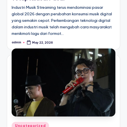
Industri Musik Streaming terus mendominasi pasar
global 2026 dengan perubahan konsumsi musik digital
yang semakin cepat. Perkembangan teknologi digital
dalam industri musik telah mengubah cara masyarakat
menikmati lagu dari format…
admin
May 22, 2026
Posted
by
Posted
Uncategorized