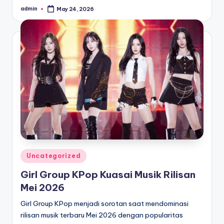
admin
May 24, 2026
Posted
by
Posted
Uncategorized
in
Girl Group KPop Kuasai Musik Rilisan
Mei 2026
Girl Group KPop menjadi sorotan saat mendominasi
rilisan musik terbaru Mei 2026 dengan popularitas