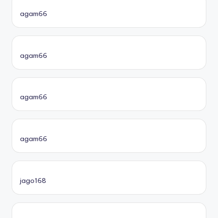
agam66
agam66
agam66
agam66
jago168