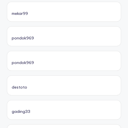
mekar99
pondok969
pondok969
destoto
gading33