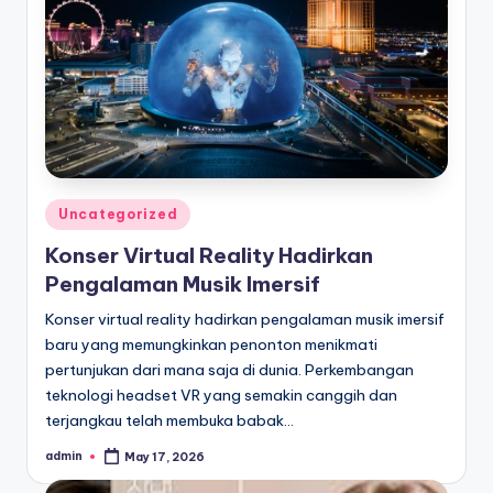
Posted
Uncategorized
in
Konser Virtual Reality Hadirkan
Pengalaman Musik Imersif
Konser virtual reality hadirkan pengalaman musik imersif
baru yang memungkinkan penonton menikmati
pertunjukan dari mana saja di dunia. Perkembangan
teknologi headset VR yang semakin canggih dan
terjangkau telah membuka babak…
admin
May 17, 2026
Posted
by