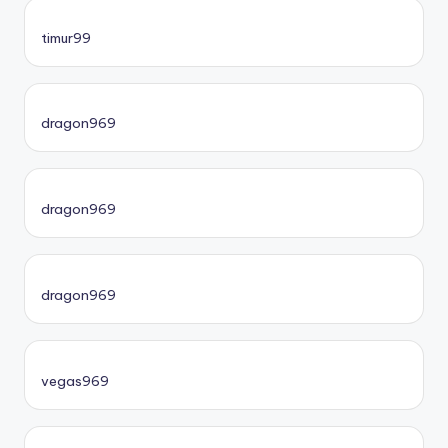
timur99
dragon969
dragon969
dragon969
vegas969