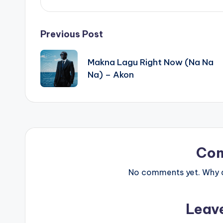
Post
Previous Post
navigation
Makna Lagu Right Now (Na Na
Na) – Akon
Co
No comments yet. Why do
Leav