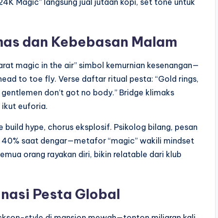
24K Magic” langsung jual jutaan kopi, set tone untuk
Emas dan Kebebasan Malam
4 karat magic in the air” simbol kemurnian kesenangan—
ead to toe fly. Verse daftar ritual pesta: “Gold rings,
d gentlemen don’t got no body.” Bridge klimaks
ikut euforia.
e build hype, chorus eksplosif. Psikolog bilang, pesan
m 40% saat dengar—metafor “magic” wakili mindset
ua orang rayakan diri, bikin relatable dari klub
asi Pesta Global
ckson-style di mansion mewah—tonton miliaran kali,