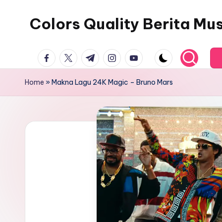
Colors Quality Berita Mu
Skip
to
content
facebook.com
twitter.com
t.me
instagram.com
youtube.com
Home
»
Makna Lagu 24K Magic – Bruno Mars