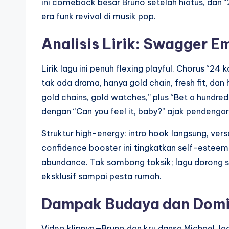
ini comeback besar Bruno setelah hiatus, dan “
era funk revival di musik pop.
Analisis Lirik: Swagger 
Lirik lagu ini penuh flexing playful. Chorus “2
tak ada drama, hanya gold chain, fresh fit, dan h
gold chains, gold watches,” plus “Bet a hundre
dengan “Can you feel it, baby?” ajak pendengar 
Struktur high-energy: intro hook langsung, vers
confidence booster ini tingkatkan self-estee
abundance. Tak sombong toksik; lagu dorong sem
eksklusif sampai pesta rumah.
Dampak Budaya dan Domin
Video klipnya—Bruno dan kru dansa Michael Ja