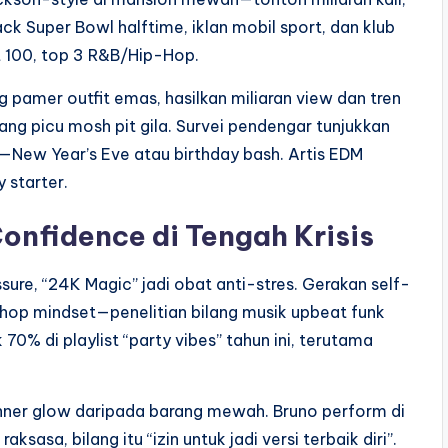
rack Super Bowl halftime, iklan mobil sport, dan klub
t 100, top 3 R&B/Hip-Hop.
g pamer outfit emas, hasilkan miliaran view dan tren
ang picu mosh pit gila. Survei pendengar tunjukkan
New Year’s Eve atau birthday bash. Artis EDM
 starter.
Confidence di Tengah Krisis
ure, “24K Magic” jadi obat anti-stres. Gerakan self-
hop mindset—penelitian bilang musik upbeat funk
70% di playlist “party vibes” tahun ini, terutama
 inner glow daripada barang mewah. Bruno perform di
sasa, bilang itu “izin untuk jadi versi terbaik diri”.