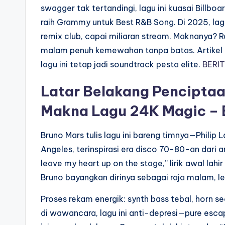
swagger tak tertandingi, lagu ini kuasai Billbo
raih Grammy untuk Best R&B Song. Di 2025, lagu
remix club, capai miliaran stream. Maknanya? R
malam penuh kemewahan tanpa batas. Artikel ini
lagu ini tetap jadi soundtrack pesta elite.
BERI
Latar Belakang Penciptaa
Makna Lagu 24K Magic – 
Bruno Mars tulis lagu ini bareng timnya—Phili
Angeles, terinspirasi era disco 70-80-an dari 
leave my heart up on the stage,” lirik awal lahi
Bruno bayangkan dirinya sebagai raja malam, l
Proses rekam energik: synth bass tebal, horn se
di wawancara, lagu ini anti-depresi—pure escap