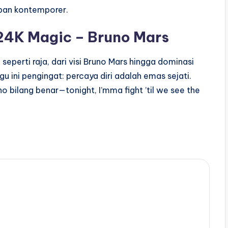
rban kontemporer.
24K Magic – Bruno Mars
eperti raja, dari visi Bruno Mars hingga dominasi
gu ini pengingat: percaya diri adalah emas sejati.
no bilang benar—tonight, I’mma fight ’til we see the