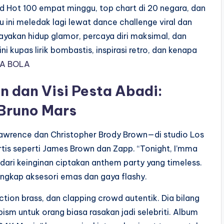
ard Hot 100 empat minggu, top chart di 20 negara, dan
 ini meledak lagi lewat dance challenge viral dan
ayakan hidup glamor, percaya diri maksimal, dan
 kupas lirik bombastis, inspirasi retro, dan kenapa
TA BOLA
n dan Visi Pesta Abadi:
Bruno Mars
p Lawrence dan Christopher Brody Brown—di studio Los
artis seperti James Brown dan Zapp. “Tonight, I’mma
r dari keinginan ciptakan anthem party yang timeless.
engkap aksesori emas dan gaya flashy.
ction brass, dan clapping crowd autentik. Dia bilang
ism untuk orang biasa rasakan jadi selebriti. Album